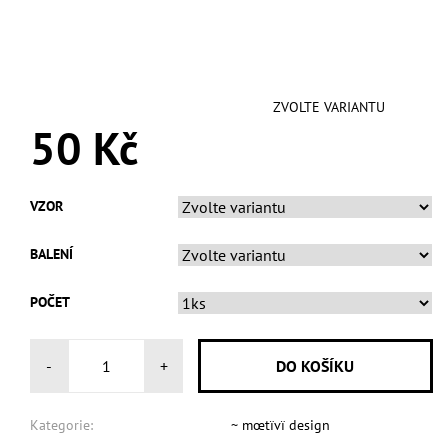
ZVOLTE VARIANTU
50 Kč
VZOR
BALENÍ
POČET
-
+
Kategorie:
~ mœtïvï design