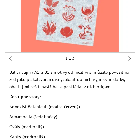
1
z 3
Balící papíry A1 a B1 s motivy od mœtïvï si můžete pověsit na
zeď jako plakát, zarámovat, zabalit do nich výjimečné dárky,
obalit jimi sešit, nastříhat a poskládat z nich origami.
Dostupné vzory:
Nonexist Botanicul (modro červený)
Armamoelia (šedohnědý)
Ovály (modrobílý)
Kapky (modrobílý)