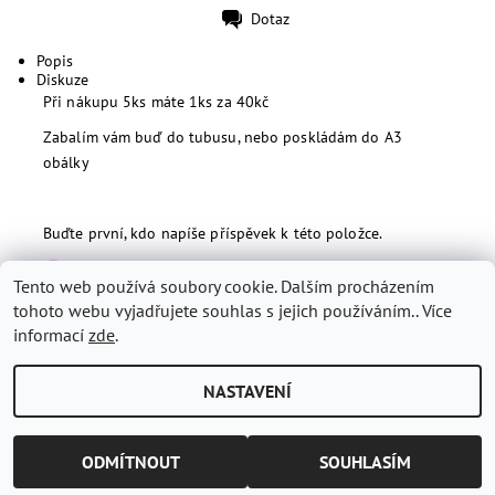
Dotaz
Tisk
Popis
Diskuze
Při nákupu 5ks máte 1ks za 40kč
Zabalím vám buď do tubusu, nebo poskládám do A3
obálky
Buďte první, kdo napíše příspěvek k této položce.
Přidat komentář
Tento web používá soubory cookie. Dalším procházením
tohoto webu vyjadřujete souhlas s jejich používáním.. Více
informací
zde
.
NASTAVENÍ
2026 © Shoppi Dva, všechna práva vyhrazena
Vytvořil Shoptet
ODMÍTNOUT
SOUHLASÍM