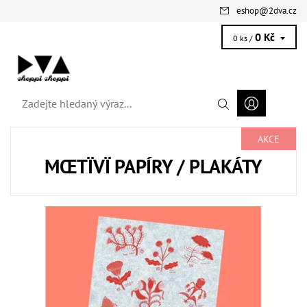
eshop
@
2dva.cz
0 Kč
0 ks /
AKCE
MŒTÏVÏ PAPÍRY / PLAKÁTY