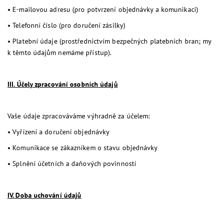
•
E-mailovou adresu (pro potvrzení objednávky a komunikaci)
•
Telefonní číslo (pro doručení zásilky)
•
Platební údaje (prostřednictvím bezpečných platebních bran; my
k těmto údajům nemáme přístup).
III. Účely zpracování osobních údajů
Vaše údaje zpracováváme výhradně za účelem:
•
Vyřízení a doručení objednávky
•
Komunikace se zákazníkem o stavu objednávky
•
Splnění účetních a daňových povinností
IV. Doba uchování údajů