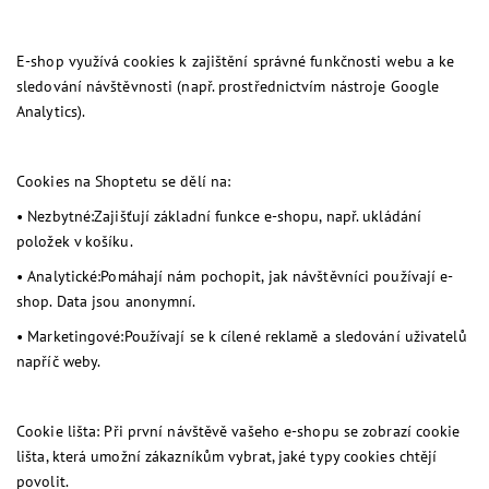
E-shop využívá cookies k zajištění správné funkčnosti webu a ke
sledování návštěvnosti (např. prostřednictvím nástroje Google
Analytics).
Cookies na Shoptetu se dělí na:
•
Nezbytné:
Zajišťují základní funkce e-shopu, např. ukládání
položek v košíku.
•
Analytické:
Pomáhají nám pochopit, jak návštěvníci používají e-
shop. Data jsou anonymní.
•
Marketingové:
Používají se k cílené reklamě a sledování uživatelů
napříč weby.
Cookie lišta:
Při první návštěvě vašeho e-shopu se zobrazí cookie
lišta, která umožní zákazníkům vybrat, jaké typy cookies chtějí
povolit.