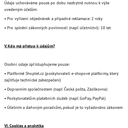
Údaje uchováváme pouze po dobu nezbytně nutnou k výše
uvedeným účelům:
•
Pro vyřízení objednávek a případné reklamace: 2 roky
•
Pro splnění zákonných povinností (např. účetnictví): 10 let
V. Kdo má přístup k údajům?
Osobní údaje zpřístupňujeme pouze:
•
Platformě Shoptet.cz (poskytovateli e-shopové platformy, který
zajišťuje technické zabezpečení)
•
Dopravním společnostem (např. Česká pošta, Zásilkovna)
•
Poskytovatelům platebních služeb (např. GoPay, PayPal)
•
Účetním a daňovým poradcům, pokud je to vyžadováno zákonem
VI. Cookies a analytika