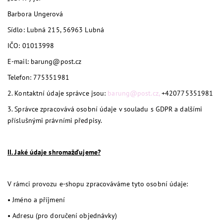
Barbora Ungerová
Sídlo:
Lubná 215, 56963 Lubná
IČO: 01013998
E-mail:
barung@post.cz
Telefon:
775351981
2.
Kontaktní údaje správce jsou:
barung@post.cz,
+420775351981
3.
Správce zpracovává osobní údaje v souladu s GDPR a dalšími
příslušnými právními předpisy.
II. Jaké údaje shromažďujeme?
V rámci provozu e-shopu zpracováváme tyto osobní údaje:
•
Jméno a příjmení
•
Adresu (pro doručení objednávky)