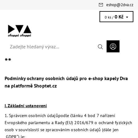
eshop
@
2dva.cz
0 Kč
0 ks /
**
Podmínky ochrany osobních údajů pro e-shop kapely Dva
na platformě Shoptet.cz
I. Základní ustanovení
1.
Správcem osobních údajů
podle článku 4 bod 7 nařízení
Evropského parlamentu a Rady (EU) 2016/679 o ochraně fyzických
osob v souvislosti se zpracováním osobních údajů (dále jen
„GDPR“) je: