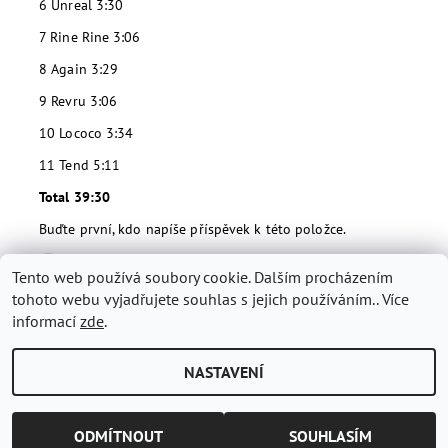
6 Unreal 3:30
7 Rine Rine 3:06
8 Again 3:29
9 Revru 3:06
10 Lococo 3:34
11 Tend 5:11
Total 39:30
Buďte první, kdo napíše příspěvek k této položce.
Přidat komentář
Tento web používá soubory cookie. Dalším procházením
tohoto webu vyjadřujete souhlas s jejich používáním.. Více
informací
zde
.
NASTAVENÍ
2026 © Shoppi Dva, všechna práva vyhrazena
Vytvořil Shoptet
ODMÍTNOUT
SOUHLASÍM