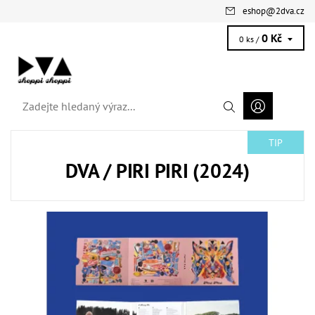
eshop
@
2dva.cz
0 Kč
0 ks /
TIP
DVA / PIRI PIRI (2024)